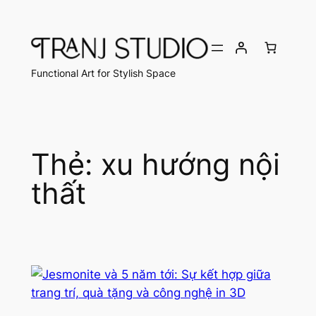
Chuyển
đến
phần
nội
Functional Art for Stylish Space
dung
Thẻ:
xu hướng nội
thất