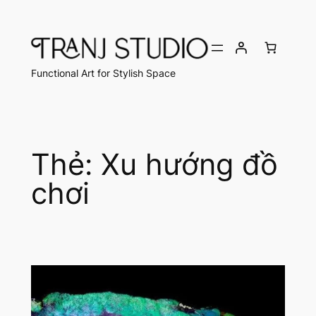
Chuyển
đến
phần
nội
Functional Art for Stylish Space
dung
Thẻ:
Xu hướng đồ
chơi