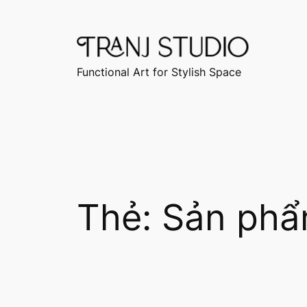
Chuyển
đến
phần
nội
Functional Art for Stylish Space
dung
Thẻ:
Sản phẩm