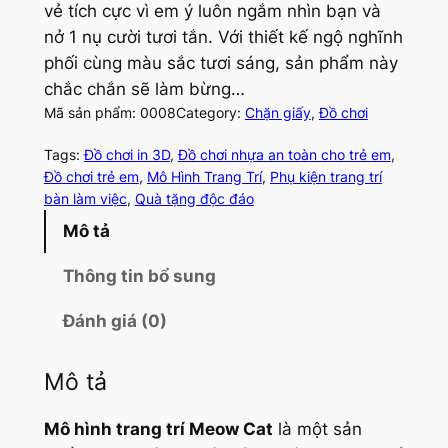
vẻ tích cực vì em ý luôn ngắm nhìn bạn và
nở 1 nụ cười tươi tắn. Với thiết kế ngộ nghĩnh
phối cùng màu sắc tươi sáng, sản phẩm này
chắc chắn sẽ làm bừng…
Category:
Chặn giấy
, 
Đồ chơi
Mã sản phẩm:
0008
Tags:
Đồ chơi in 3D
, 
Đồ chơi nhựa an toàn cho trẻ em
, 
Đồ chơi trẻ em
, 
Mô Hình Trang Trí
, 
Phụ kiện trang trí
bàn làm việc
, 
Quà tặng độc đáo
Mô tả
Thông tin bổ sung
Đánh giá (0)
Mô tả
Mô hình trang trí Meow Cat
là một sản