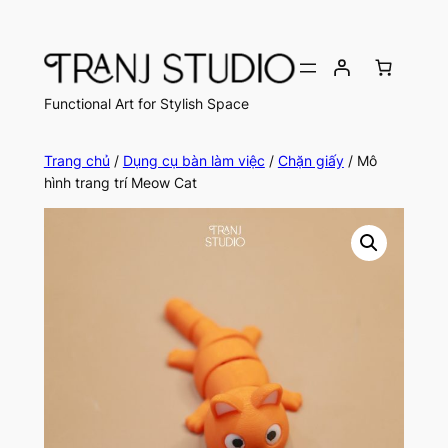
Chuyển
đến
phần
nội
Functional Art for Stylish Space
dung
Trang chủ
/
Dụng cụ bàn làm việc
/
Chặn giấy
/ Mô
hình trang trí Meow Cat