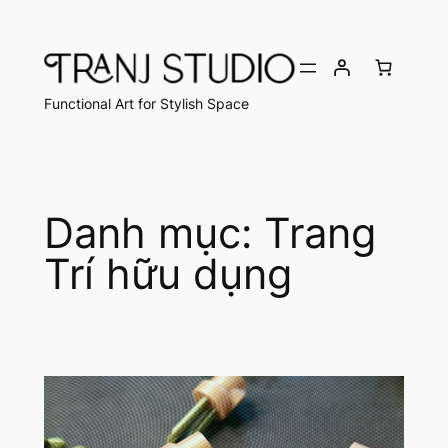
Chuyển
đến
phần
nội
Functional Art for Stylish Space
dung
Danh mục:
Trang
Trí hữu dụng