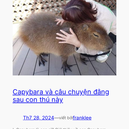
Capybara và câu chuyện đằng
sau con thú này
Th7 28, 2024
—
franklee
viết bởi