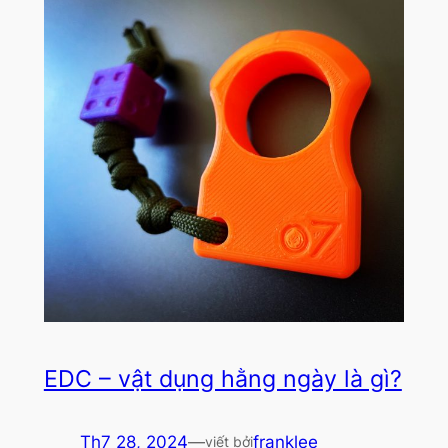
EDC – vật dụng hằng ngày là gì?
Th7 28, 2024
—
franklee
viết bởi