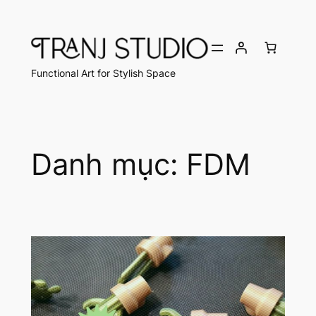
Chuyển
đến
phần
nội
Functional Art for Stylish Space
dung
Danh mục:
FDM