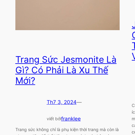
Trang Sức Jesmonite Là
Gì? Có Phải Là Xu Thế
Mới?
Th7 3, 2024
—
C
í
franklee
m
viết bởi
c
Trang sức không chỉ là phụ kiện thời trang mà còn là
c