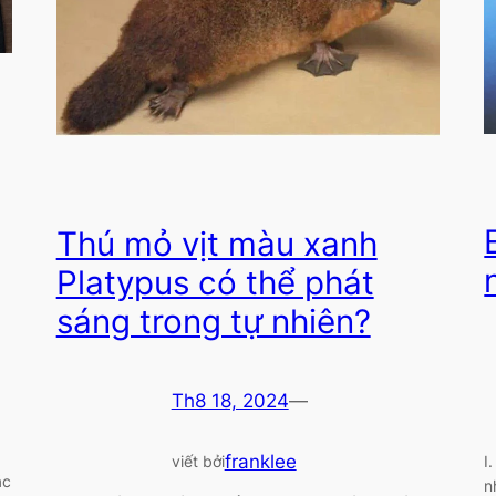
Thú mỏ vịt màu xanh
Platypus có thể phát
sáng trong tự nhiên?
Th8 18, 2024
—
franklee
I
viết bởi
ác
n