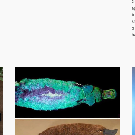
G
t
t
s
q
h