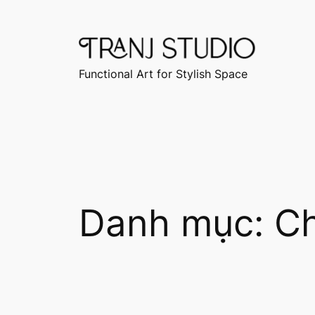
Chuyển
đến
phần
nội
Functional Art for Stylish Space
dung
Danh mục:
Ch