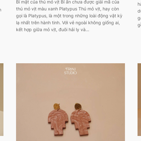
Bí mật của thú mỏ vịt Bí ẩn chưa được giải mã của
h
thú mỏ vịt màu xanh Platypus Thú mỏ vịt, hay còn
h
d
gọi là Platypus, là một trong những loài động vật kỳ
g
lạ nhất trên hành tinh. Với vẻ ngoài không giống ai,
g
kết hợp giữa mỏ vịt, đuôi hải ly và…