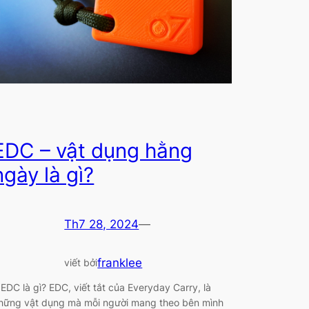
EDC – vật dụng hằng
ngày là gì?
Th7 28, 2024
—
franklee
viết bởi
. EDC là gì? EDC, viết tắt của Everyday Carry, là
hững vật dụng mà mỗi người mang theo bên mình