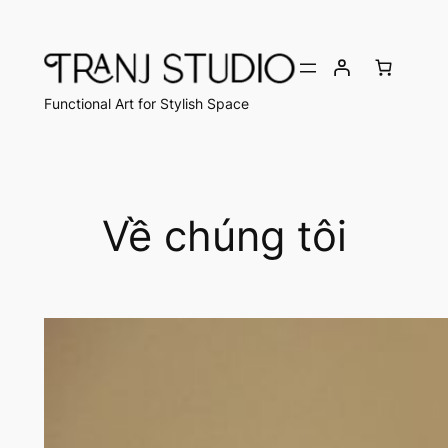
Chuyển
đến
phần
nội
Functional Art for Stylish Space
dung
Về chúng tôi